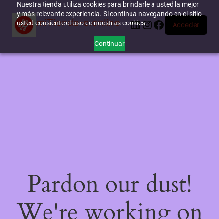
Nuestra tienda utiliza cookies para brindarle a usted la mejor
y más relevante experiencia. Si continua navegando en el sitio
miTienda-e.online
LinkedIn
Instagram
Facebook
usted consiente el uso de nuestras cookies.
Acceder
Continuar
Pardon our dust!
We're working on