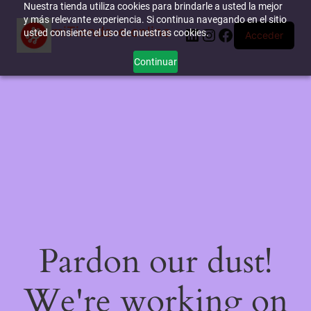
Nuestra tienda utiliza cookies para brindarle a usted la mejor
y más relevante experiencia. Si continua navegando en el sitio
miTienda-e.online
LinkedIn
Instagram
Facebook
usted consiente el uso de nuestras cookies.
Acceder
Continuar
Pardon our dust!
We're working on