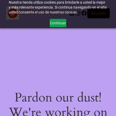
Nuestra tienda utiliza cookies para brindarle a usted la mejor
y más relevante experiencia. Si continua navegando en el sitio
miTienda-e.online
LinkedIn
Instagram
Facebook
usted consiente el uso de nuestras cookies.
Acceder
Continuar
Pardon our dust!
We're working on