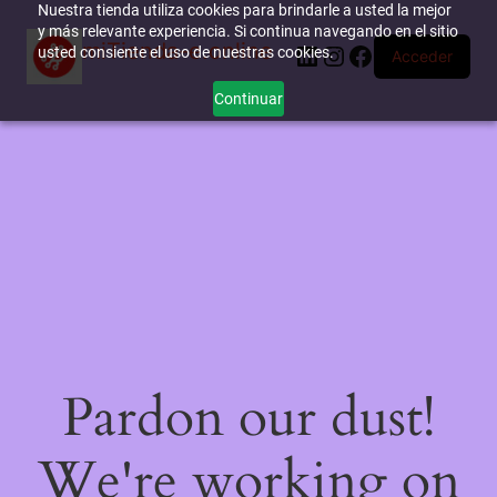
Nuestra tienda utiliza cookies para brindarle a usted la mejor
y más relevante experiencia. Si continua navegando en el sitio
miTienda-e.online
LinkedIn
Instagram
Facebook
usted consiente el uso de nuestras cookies.
Acceder
Continuar
Pardon our dust!
We're working on