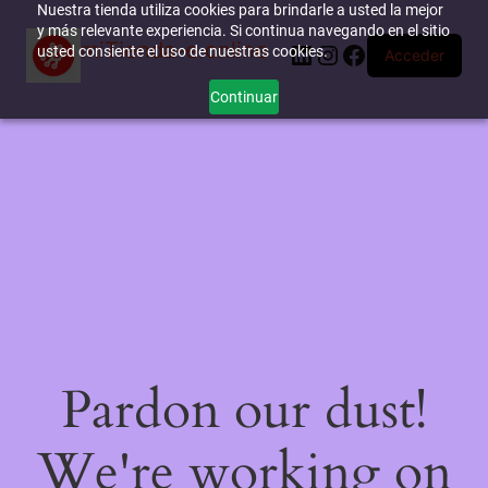
Nuestra tienda utiliza cookies para brindarle a usted la mejor
y más relevante experiencia. Si continua navegando en el sitio
miTienda-e.online
LinkedIn
Instagram
Facebook
usted consiente el uso de nuestras cookies.
Acceder
Continuar
Pardon our dust!
We're working on