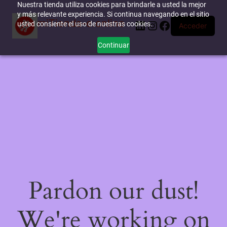
Nuestra tienda utiliza cookies para brindarle a usted la mejor
y más relevante experiencia. Si continua navegando en el sitio
miTienda-e.online
LinkedIn
Instagram
Facebook
usted consiente el uso de nuestras cookies.
Acceder
Continuar
Pardon our dust!
We're working on