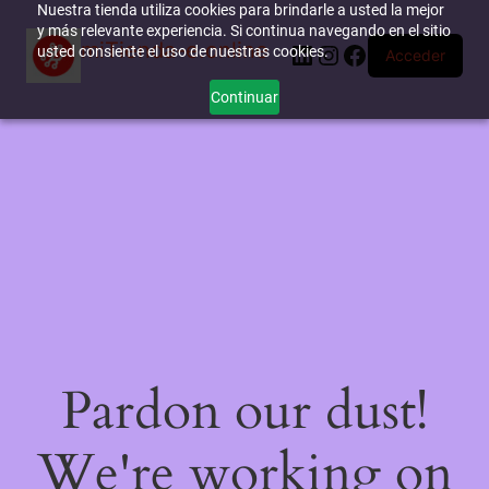
Nuestra tienda utiliza cookies para brindarle a usted la mejor
y más relevante experiencia. Si continua navegando en el sitio
miTienda-e.online
LinkedIn
Instagram
Facebook
usted consiente el uso de nuestras cookies.
Acceder
Continuar
Pardon our dust!
We're working on