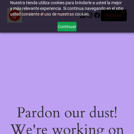
Nuestra tienda utiliza cookies para brindarle a usted la mejor
y más relevante experiencia. Si continua navegando en el sitio
miTienda-e.online
LinkedIn
Instagram
Facebook
usted consiente el uso de nuestras cookies.
Acceder
Continuar
Pardon our dust!
We're working on