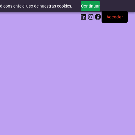
ed consiente el uso de nuestras cookies.
Continuar
LinkedIn
Instagram
Facebook
Acceder