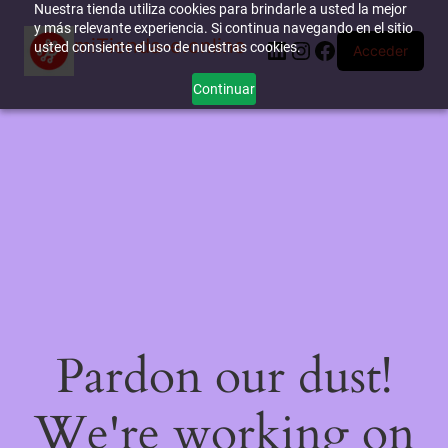
Nuestra tienda utiliza cookies para brindarle a usted la mejor
y más relevante experiencia. Si continua navegando en el sitio
miTienda-e.online
LinkedIn
Instagram
Facebook
usted consiente el uso de nuestras cookies.
Acceder
Continuar
Pardon our dust!
We're working on