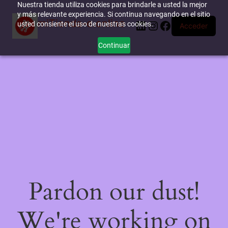
Nuestra tienda utiliza cookies para brindarle a usted la mejor
y más relevante experiencia. Si continua navegando en el sitio
miTienda-e.online
LinkedIn
Instagram
Facebook
usted consiente el uso de nuestras cookies.
Acceder
Continuar
Pardon our dust!
We're working on