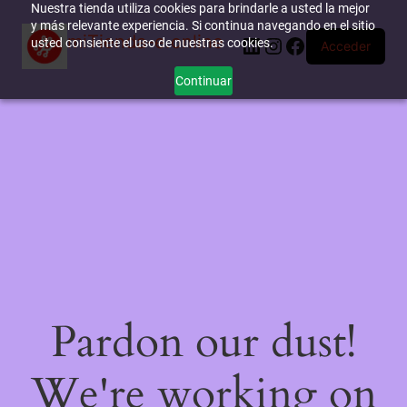
Nuestra tienda utiliza cookies para brindarle a usted la mejor
y más relevante experiencia. Si continua navegando en el sitio
miTienda-e.online
LinkedIn
Instagram
Facebook
usted consiente el uso de nuestras cookies.
Acceder
Continuar
Pardon our dust!
We're working on