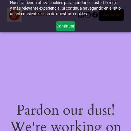
Nuestra tienda utiliza cookies para brindarle a usted la mejor
y más relevante experiencia. Si continua navegando en el sitio
miTienda-e.online
LinkedIn
Instagram
Facebook
usted consiente el uso de nuestras cookies.
Acceder
Continuar
Pardon our dust!
We're working on