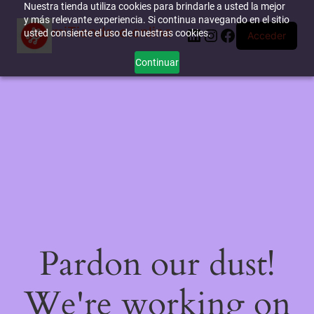
Nuestra tienda utiliza cookies para brindarle a usted la mejor
y más relevante experiencia. Si continua navegando en el sitio
miTienda-e.online
LinkedIn
Instagram
Facebook
usted consiente el uso de nuestras cookies.
Acceder
Continuar
Pardon our dust!
We're working on