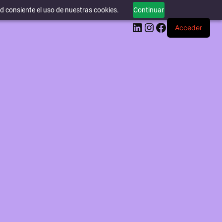
ed consiente el uso de nuestras cookies.
Continuar
LinkedIn
Instagram
Facebook
Acceder