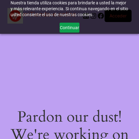
Nuestra tienda utiliza cookies para brindarle a usted la mejor
y más relevante experiencia. Si continua navegando en el sitio
miTienda-e.online
LinkedIn
Instagram
Facebook
usted consiente el uso de nuestras cookies.
Acceder
Continuar
Pardon our dust!
We're working on