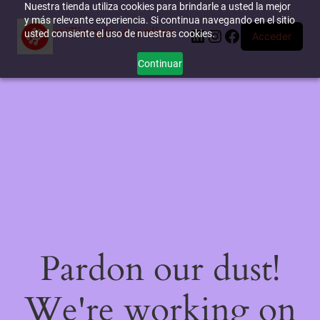
Nuestra tienda utiliza cookies para brindarle a usted la mejor
y más relevante experiencia. Si continua navegando en el sitio
miTienda-e.online
LinkedIn
Instagram
Facebook
usted consiente el uso de nuestras cookies.
Acceder
Continuar
Pardon our dust!
We're working on