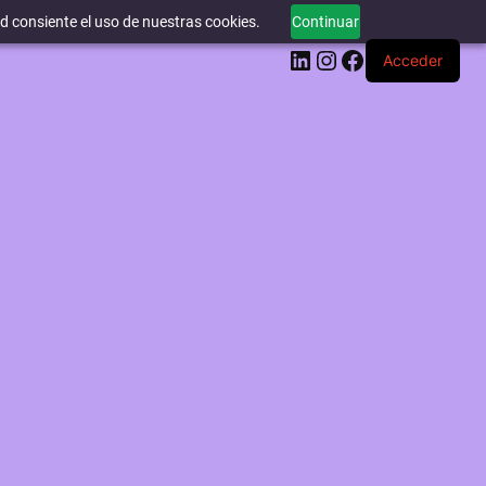
ed consiente el uso de nuestras cookies.
Continuar
LinkedIn
Instagram
Facebook
Acceder