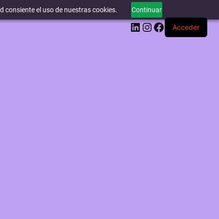
ed consiente el uso de nuestras cookies.
Continuar
LinkedIn
Instagram
Facebook
Acceder