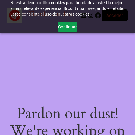
Nuestra tienda utiliza cookies para brindarle a usted la mejor
y más relevante experiencia. Si continua navegando en el sitio
miTienda-e.online
LinkedIn
Instagram
Facebook
usted consiente el uso de nuestras cookies.
Acceder
Continuar
Pardon our dust!
We're working on