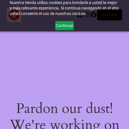
Nuestra tienda utiliza cookies para brindarle a usted la mejor
y más relevante experiencia. Si continua navegando en el sitio
miTienda-e.online
LinkedIn
Instagram
Facebook
usted consiente el uso de nuestras cookies.
Acceder
Continuar
Pardon our dust!
We're working on