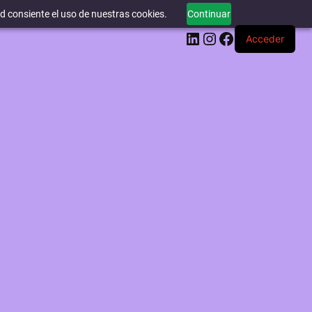
ed consiente el uso de nuestras cookies.
Continuar
LinkedIn
Instagram
Facebook
Acceder