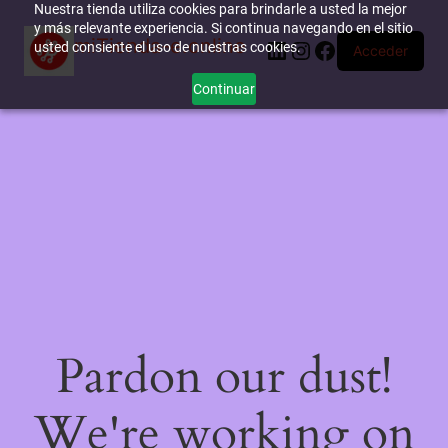
Nuestra tienda utiliza cookies para brindarle a usted la mejor
y más relevante experiencia. Si continua navegando en el sitio
miTienda-e.online
LinkedIn
Instagram
Facebook
usted consiente el uso de nuestras cookies.
Acceder
Continuar
Pardon our dust!
We're working on