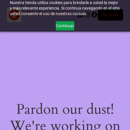
Nuestra tienda utiliza cookies para brindarle a usted la mejor
y más relevante experiencia. Si continua navegando en el sitio
miTienda-e.online
LinkedIn
Instagram
Facebook
usted consiente el uso de nuestras cookies.
Acceder
Continuar
Pardon our dust!
We're working on