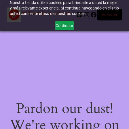
Nuestra tienda utiliza cookies para brindarle a usted la mejor
y más relevante experiencia. Si continua navegando en el sitio
miTienda-e.online
LinkedIn
Instagram
Facebook
usted consiente el uso de nuestras cookies.
Acceder
Continuar
Pardon our dust!
We're working on