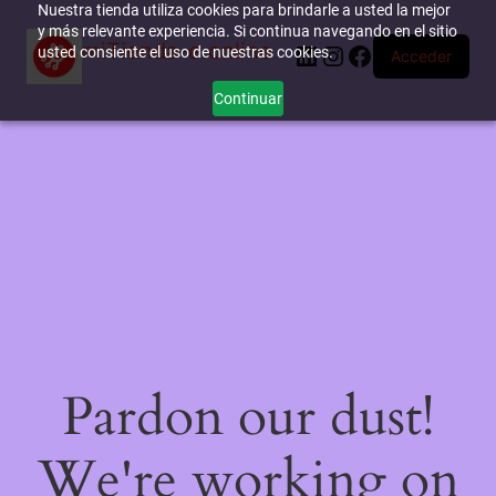
Nuestra tienda utiliza cookies para brindarle a usted la mejor
y más relevante experiencia. Si continua navegando en el sitio
miTienda-e.online
LinkedIn
Instagram
Facebook
usted consiente el uso de nuestras cookies.
Acceder
Continuar
Pardon our dust!
We're working on