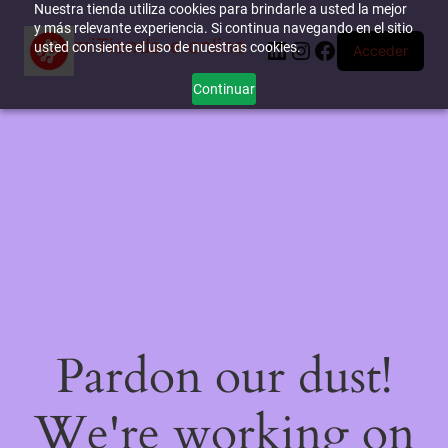
Nuestra tienda utiliza cookies para brindarle a usted la mejor
y más relevante experiencia. Si continua navegando en el sitio
miTienda-e.online
LinkedIn
Instagram
Facebook
usted consiente el uso de nuestras cookies.
Acceder
Continuar
Pardon our dust!
We're working on