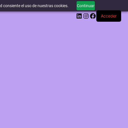
ed consiente el uso de nuestras cookies.
Continuar
LinkedIn
Instagram
Facebook
Acceder