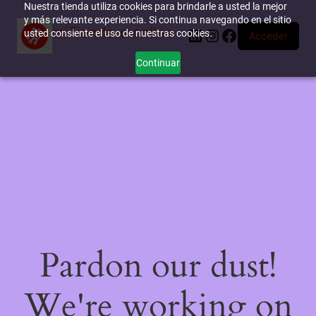
Nuestra tienda utiliza cookies para brindarle a usted la mejor
y más relevante experiencia. Si continua navegando en el sitio
miTienda-e.online
LinkedIn
Instagram
Facebook
usted consiente el uso de nuestras cookies.
Acceder
Continuar
Pardon our dust!
We're working on