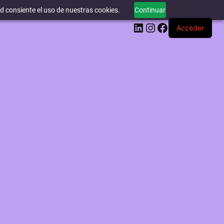
ed consiente el uso de nuestras cookies.
Continuar
LinkedIn
Instagram
Facebook
Acceder