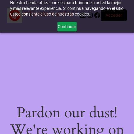
Nuestra tienda utiliza cookies para brindarle a usted la mejor
y más relevante experiencia. Si continua navegando en el sitio
miTienda-e.online
LinkedIn
Instagram
Facebook
usted consiente el uso de nuestras cookies.
Acceder
Continuar
Pardon our dust!
We're working on