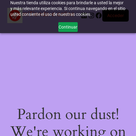
Nuestra tienda utiliza cookies para brindarle a usted la mejor
y más relevante experiencia. Si continua navegando en el sitio
miTienda-e.online
LinkedIn
Instagram
Facebook
usted consiente el uso de nuestras cookies.
Acceder
Continuar
Pardon our dust!
We're working on