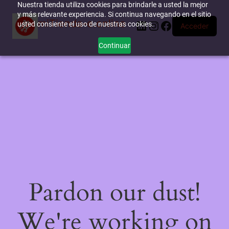
Nuestra tienda utiliza cookies para brindarle a usted la mejor
y más relevante experiencia. Si continua navegando en el sitio
miTienda-e.online
LinkedIn
Instagram
Facebook
usted consiente el uso de nuestras cookies.
Acceder
Continuar
Pardon our dust!
We're working on