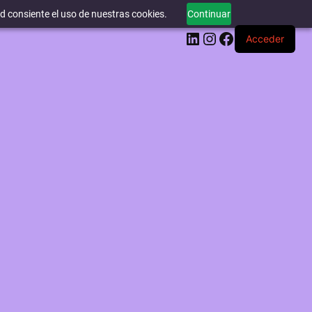
ed consiente el uso de nuestras cookies.
Continuar
LinkedIn
Instagram
Facebook
Acceder