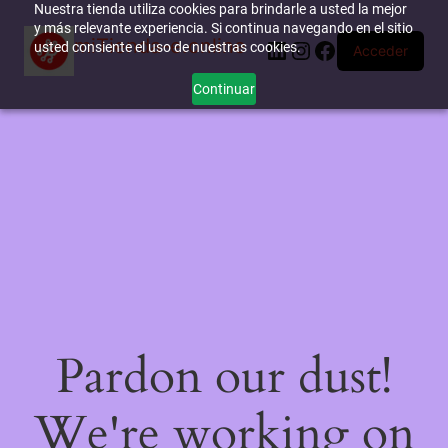
Nuestra tienda utiliza cookies para brindarle a usted la mejor
y más relevante experiencia. Si continua navegando en el sitio
miTienda-e.online
LinkedIn
Instagram
Facebook
usted consiente el uso de nuestras cookies.
Acceder
Continuar
Pardon our dust!
We're working on