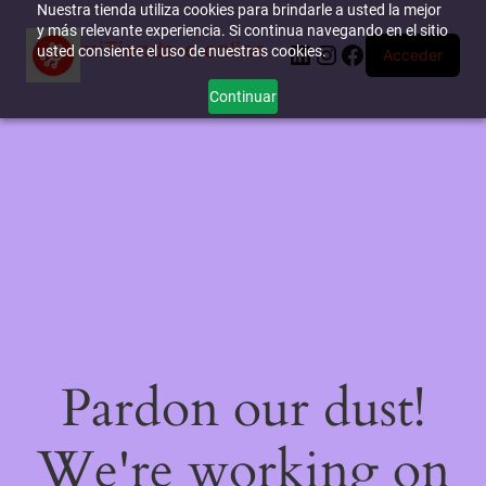
Nuestra tienda utiliza cookies para brindarle a usted la mejor
y más relevante experiencia. Si continua navegando en el sitio
miTienda-e.online
LinkedIn
Instagram
Facebook
usted consiente el uso de nuestras cookies.
Acceder
Continuar
Pardon our dust!
We're working on