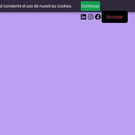
ed consiente el uso de nuestras cookies.
Continuar
LinkedIn
Instagram
Facebook
Acceder