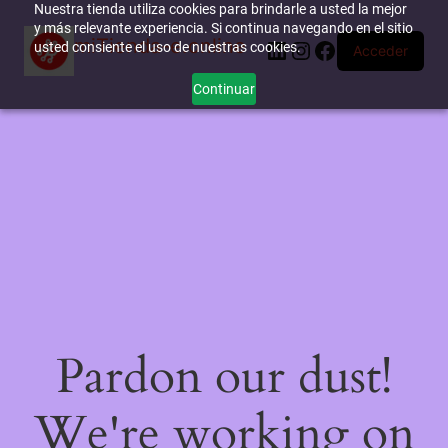
Nuestra tienda utiliza cookies para brindarle a usted la mejor
y más relevante experiencia. Si continua navegando en el sitio
miTienda-e.online
LinkedIn
Instagram
Facebook
usted consiente el uso de nuestras cookies.
Acceder
Continuar
Pardon our dust!
We're working on