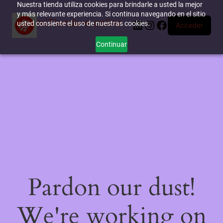
Nuestra tienda utiliza cookies para brindarle a usted la mejor
y más relevante experiencia. Si continua navegando en el sitio
miTienda-e.online
LinkedIn
Instagram
Facebook
usted consiente el uso de nuestras cookies.
Acceder
Continuar
Pardon our dust!
We're working on