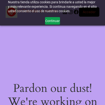
Nuestra tienda utiliza cookies para brindarle a usted la mejor
y más relevante experiencia. Si continua navegando en el sitio
miTienda-e.online
LinkedIn
Instagram
Facebook
usted consiente el uso de nuestras cookies.
Acceder
Continuar
Pardon our dust!
We're working on