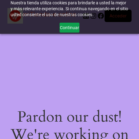
Nuestra tienda utiliza cookies para brindarle a usted la mejor
y más relevante experiencia. Si continua navegando en el sitio
miTienda-e.online
LinkedIn
Instagram
Facebook
usted consiente el uso de nuestras cookies.
Acceder
Continuar
Pardon our dust!
We're working on