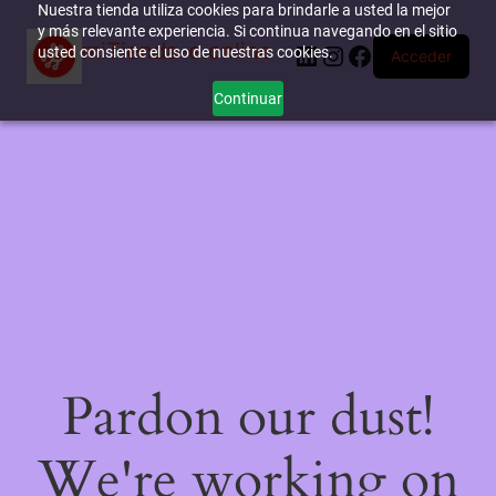
Nuestra tienda utiliza cookies para brindarle a usted la mejor
y más relevante experiencia. Si continua navegando en el sitio
miTienda-e.online
LinkedIn
Instagram
Facebook
usted consiente el uso de nuestras cookies.
Acceder
Continuar
Pardon our dust!
We're working on