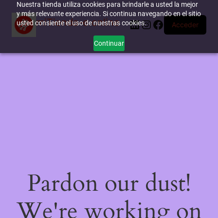
Nuestra tienda utiliza cookies para brindarle a usted la mejor
y más relevante experiencia. Si continua navegando en el sitio
miTienda-e.online
LinkedIn
Instagram
Facebook
usted consiente el uso de nuestras cookies.
Acceder
Continuar
Pardon our dust!
We're working on