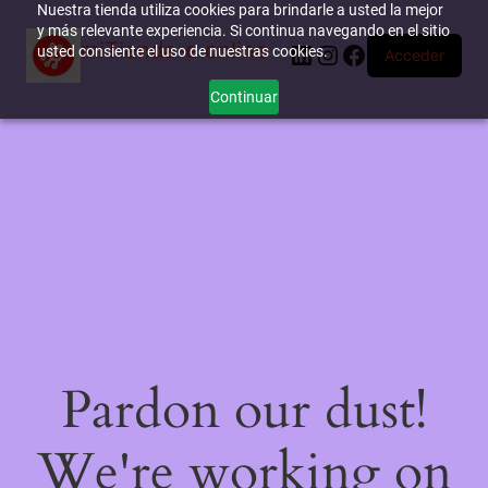
Nuestra tienda utiliza cookies para brindarle a usted la mejor
y más relevante experiencia. Si continua navegando en el sitio
miTienda-e.online
LinkedIn
Instagram
Facebook
usted consiente el uso de nuestras cookies.
Acceder
Continuar
Pardon our dust!
We're working on