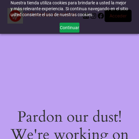
Nuestra tienda utiliza cookies para brindarle a usted la mejor
y más relevante experiencia. Si continua navegando en el sitio
miTienda-e.online
LinkedIn
Instagram
Facebook
usted consiente el uso de nuestras cookies.
Acceder
Continuar
Pardon our dust!
We're working on