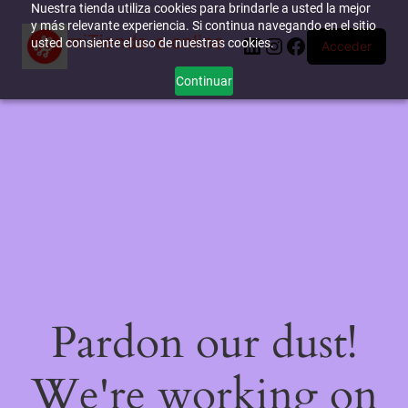
Nuestra tienda utiliza cookies para brindarle a usted la mejor
y más relevante experiencia. Si continua navegando en el sitio
miTienda-e.online
LinkedIn
Instagram
Facebook
usted consiente el uso de nuestras cookies.
Acceder
Continuar
Pardon our dust!
We're working on