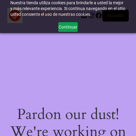
Nuestra tienda utiliza cookies para brindarle a usted la mejor
y más relevante experiencia. Si continua navegando en el sitio
miTienda-e.online
LinkedIn
Instagram
Facebook
usted consiente el uso de nuestras cookies.
Acceder
Continuar
Pardon our dust!
We're working on