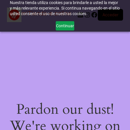
Nuestra tienda utiliza cookies para brindarle a usted la mejor
y más relevante experiencia. Si continua navegando en el sitio
miTienda-e.online
LinkedIn
Instagram
Facebook
usted consiente el uso de nuestras cookies.
Acceder
Continuar
Pardon our dust!
We're working on