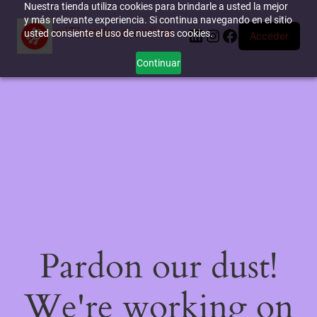
Nuestra tienda utiliza cookies para brindarle a usted la mejor
y más relevante experiencia. Si continua navegando en el sitio
miTienda-e.online
LinkedIn
Instagram
Facebook
usted consiente el uso de nuestras cookies.
Acceder
Continuar
Pardon our dust!
We're working on