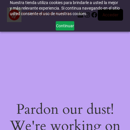
Nuestra tienda utiliza cookies para brindarle a usted la mejor
y más relevante experiencia. Si continua navegando en el sitio
miTienda-e.online
LinkedIn
Instagram
Facebook
usted consiente el uso de nuestras cookies.
Acceder
Continuar
Pardon our dust!
We're working on